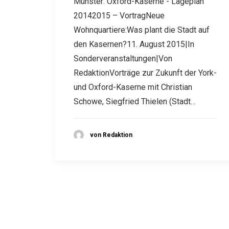
Münster: Oxford-Kaserne - Lageplan
20142015 – VortragNeue
Wohnquartiere:Was plant die Stadt auf
den Kasernen?11. August 2015|In
Sonderveranstaltungen|Von
RedaktionVorträge zur Zukunft der York-
und Oxford-Kaserne mit Christian
Schowe, Siegfried Thielen (Stadt…
von Redaktion